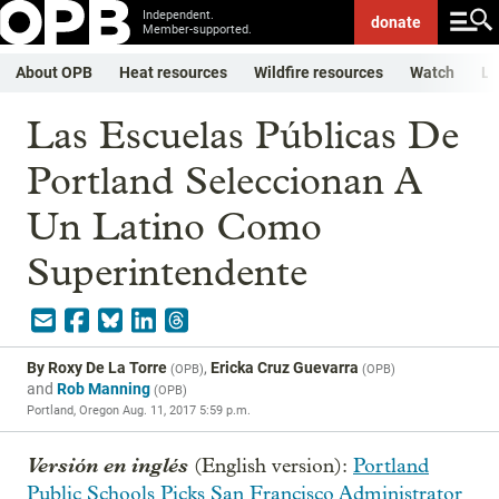
Independent.
donate
Member-supported.
About OPB
Heat resources
Wildfire resources
Watch
Li
Las Escuelas Públicas De
Portland Seleccionan A
Un Latino Como
Superintendente
By
Roxy De La Torre
,
Ericka Cruz Guevarra
(
OPB
)
(
OPB
)
and
Rob Manning
(
OPB
)
Portland, Oregon
Aug. 11, 2017 5:59 p.m.
Versión en inglés
(English version):
Portland
Public Schools Picks San Francisco Administrator