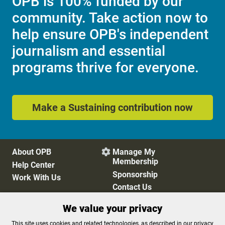
OPB is 100% funded by our
community. Take action now to
help ensure OPB's independent
journalism and essential
programs thrive for everyone.
Make a Sustaining contribution now
About OPB
Manage My

Membership
Help Center
Sponsorship
Work With Us
Contact Us
We value your privacy
Privacy Policy
Cookie Preferences
This site uses cookies and related technologies, as described in our privacy