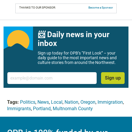
THANKS TO OUR SPONSOR:
Become a Sponsor
📨 Daily news in your
inbox
Sign up today for OPB’s “First Look” – your
daily guide to the most important news and
culture stories from around the Northwest.
Email
Sign up
Tags:
Politics
,
News
,
Local
,
Nation
,
Oregon
,
Immigration
,
Immigrants
,
Portland
,
Multnomah County