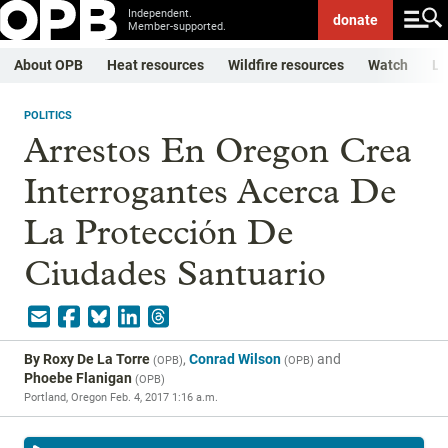
Independent.
donate
Member-supported.
About OPB
Heat resources
Wildfire resources
Watch
Li
POLITICS
Arrestos En Oregon Crea
Interrogantes Acerca De
La Protección De
Ciudades Santuario
By
Roxy De La Torre
,
Conrad Wilson
and
(
OPB
)
(
OPB
)
Phoebe Flanigan
(
OPB
)
Portland, Oregon
Feb. 4, 2017 1:16 a.m.